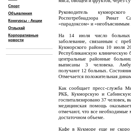
мяса, овощей и фруктов, через с
Спорт
Руководитель кукморского
Объявления
Роспотребнадзора Ринат С
Конкурсы - Акции
«парадоксом» и «необъяснимым 
Отдыхай
На 14 июля число больных
Корпоративные
новости
заболевание, связанным с пре
Кукморского района 10 июля 20
Республиканскую клиническую 
центральные районные больниц
выписаны 3 человека. Амб
получают 12 больных. Состояние
Отмечается положительная динам
Как сообщает пресс-служба Ми
РКБ, Кукморскую и Сабинскую
госпитализировано 37 человек, в
медицинская помощь оказывает
отмечают, что все необходимые 
достаточном объеме.
Кафе в Кукморе еще не скоро