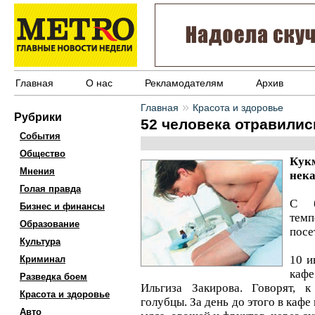
Главная
О нас
Рекламодателям
Архив
»
Главная
Красота и здоровье
Рубрики
52 человека отравилис
События
Общество
Кук
Мнения
нек
Голая правда
С б
Бизнес и финансы
тем
Образование
посе
Культура
10 и
Криминал
каф
Разведка боем
Ильгиза Закирова. Говорят, к
Красота и здоровье
голубцы. За день до этого в кафе 
Авто