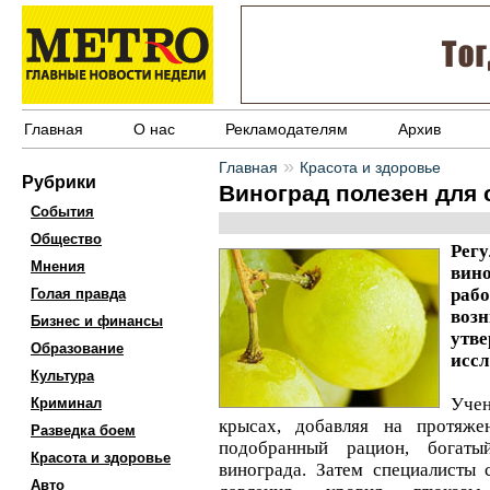
Главная
О нас
Рекламодателям
Архив
»
Главная
Красота и здоровье
Рубрики
Виноград полезен для 
События
Общество
Рег
Мнения
вин
раб
Голая правда
возн
Бизнес и финансы
ут
Образование
иссл
Культура
Уче
Криминал
крысах, добавляя на протяж
Разведка боем
подобранный рацион, богат
Красота и здоровье
винограда. Затем специалисты 
Авто