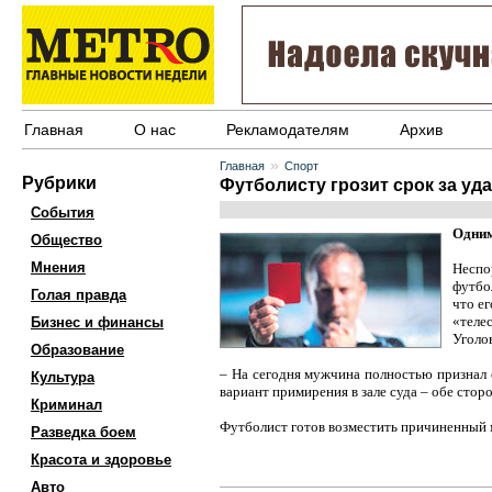
Главная
О нас
Рекламодателям
Архив
»
Главная
Спорт
Рубрики
Футболисту грозит срок за уд
События
Одним
Общество
Мнения
Неспо
футбо
Голая правда
что ег
«теле
Бизнес и финансы
Уголо
Образование
– На сегодня мужчина полностью признал 
Культура
вариант примирения в зале суда – обе стор
Криминал
Футболист готов возместить причиненный 
Разведка боем
Красота и здоровье
Авто