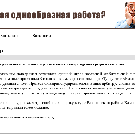
Контакты
Вакансии
ар
 движением головы спортсмен нанес «повреждения средней тяжести».
ртивным поведением отличился лучший игрок казанской любительской ли
льном поле произошли 3 июля во время игры его команды «Туркуаз» с «Викто
о удалили с поля. Протест он выразил ударом головы в лицо арбитру, сломав т
сные повреждения средней тяжести». На прошлой неделе уголовное дело
вному кодексу спортсмену и владельцу сети ресторанов-халяль грозит до 3 ле
свою вину, раскаялся, – сообщили в прокуратуре Вахитовского района Казан
оны выразили такое желание.
материальный и моральный вред.