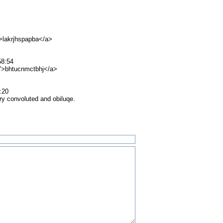
">lakrjhspapba</a>
58:54
/">bhtucnmctbhj</a>
:20
very convoluted and obiluqe.