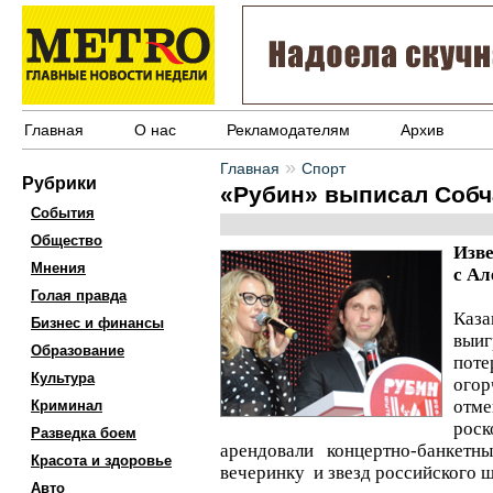
Главная
О нас
Рекламодателям
Архив
»
Главная
Спорт
Рубрики
«Рубин» выписал Собч
События
Общество
Изве
Мнения
с Ал
Голая правда
Каз
Бизнес и финансы
выи
Образование
поте
Культура
огор
отме
Криминал
рос
Разведка боем
арендовали концертно-банкетн
Красота и здоровье
вечеринку и звезд российского ш
Авто