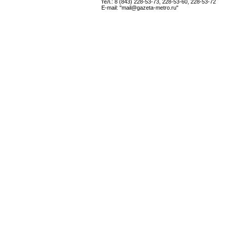
тел.: 8 (843) 228-53-73, 228-53-60, 228-53-72
E-mail: "mail@gazeta-metro.ru"