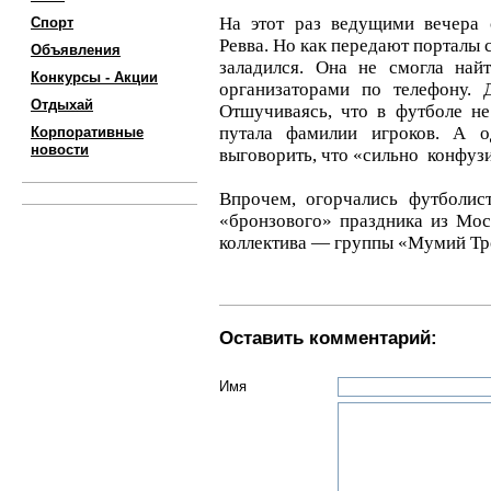
На этот раз ведущими вечера 
Спорт
Ревва. Но как передают порталы 
Объявления
заладился. Она не смогла най
Конкурсы - Акции
организаторами по телефону. 
Отдыхай
Отшучиваясь, что в футболе не
путала фамилии игроков. А 
Корпоративные
новости
выговорить, что «сильно конфуз
Впрочем, огорчались футболис
«бронзового» праздника из Мо
коллектива — группы «Мумий Тро
Оставить комментарий:
Имя