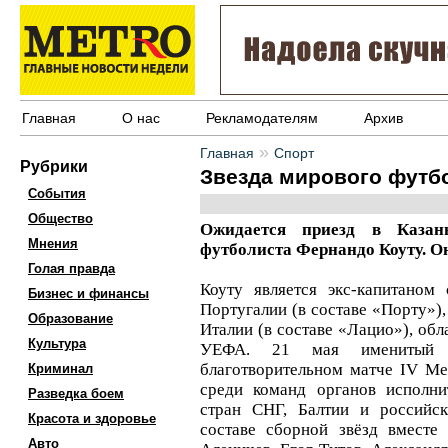
Главная
О нас
Рекламодателям
Архив
»
Главная
Спорт
Рубрики
Звезда мирового футбо
События
Общество
Ожидается приезд в Казань
Мнения
футболиста Фернандо Коуту. Он
Голая правда
Коуту является экс-капитаном
Бизнес и финансы
Португалии (в составе «Порту»),
Образование
Италии (в составе «Лацио»), об
Культура
УЕФА. 21 мая именитый 
благотворительном матче IV М
Криминал
среди команд органов исполни
Разведка боем
стран СНГ, Балтии и российс
Красота и здоровье
составе сборной звёзд вместе
Авто