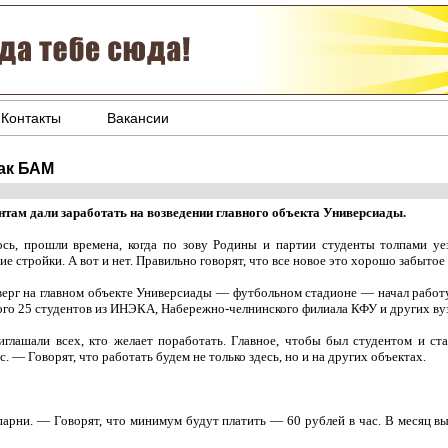
Контакты
Вакансии
ак БАМ
нтам дали заработать на возведении главного объекта Универсиады.
ось, прошли времена, когда по зову Родины и партии студенты толпами уе
е стройки. А вот и нет. Правильно говорят, что все новое это хорошо забытое
верг на главном объекте Универсиады — футбольном стадионе — начал работу
ого 25 студентов из ИНЭКА, Набережно-челнинского филиала КФУ и других ву
глашали всех, кто желает поработать. Главное, чтобы был студентом и ста
 — Говорят, что работать будем не только здесь, но и на других объектах.
арни. — Говорят, что минимум будут платить — 60 рублей в час. В месяц вы