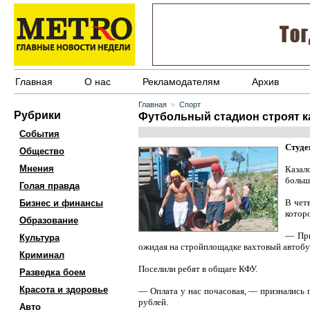
Главная
О нас
Рекламодателям
Архив
»
Главная
Спорт
Рубрики
Футбольный стадион строят к
События
Студе
Общество
Мнения
Казал
больши
Голая правда
В чет
Бизнес и финансы
котор
Образование
— При
Культура
ожидая на стройплощадке вахтовый автобус.
Криминал
Поселили ребят в общаге КФУ.
Разведка боем
Красота и здоровье
— Оплата у нас почасовая, — признались п
рублей.
Авто