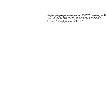
Адрес редакции и издателя: 420073 Казань, ул.Г
тел.: 8 (843) 228-53-73, 228-53-60, 228-53-72
E-mail: "mail@gazeta-metro.ru"