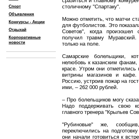
сразиться и главному конкурен
столичному "Спартаку".
Спорт
Объявления
Можно отметить, что матчи ст
Конкурсы - Акции
для футболистов. Это показал
Отдыхай
Советов", когда произошел
получил травму Муравский.
Корпоративные
новости
только на поле.
Самарские болельщики, ко
нелюбовь к казанским фанам, 
красе. Утром они отметились 
витрины магазинов и кафе.
Россию, устроив пожар на гос
ими, – 262 000 рублей.
– Про болельщиков могу сказа
Надо поддерживать свою ко
главного тренера "Крыльев Сов
"Рубиновые" же, сообщи
переключились на подготовк
они начали готовиться к встр