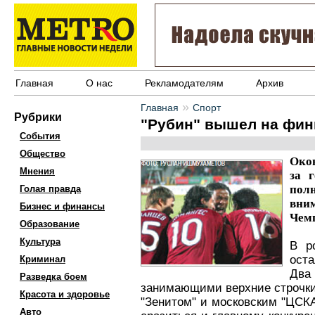
Главная
О нас
Рекламодателям
Архив
»
Главная
Спорт
Рубрики
"Рубин" вышел на фи
События
Общество
Окон
Мнения
за 
пол
Голая правда
вни
Бизнес и финансы
Чем
Образование
Культура
В р
ост
Криминал
Дв
Разведка боем
занимающими верхние строчки
Красота и здоровье
"Зенитом" и московским "ЦСКА
Авто