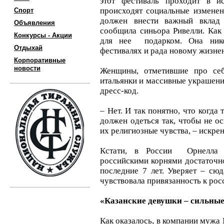
этот фестиваль проходит в и
происходят социальные изменен
Спорт
должен внести важный вклад 
Объявления
сообщила синьора Ривелли. Как 
Конкурсы - Акции
для нее подарком. Она нико
Отдыхай
фестивалях и рада новому жизне
Корпоративные
новости
Женщины, отметившие про се
итальянки и массивные украшени
дресс-код.
– Нет. И так понятно, что когда
должен одеться так, чтобы не 
их религиозные чувства, – искрен
Кстати, в России Орнелла 
российскими корнями достаточно
последние 7 лет. Уверяет – сюд
чувствовала привязанность к рос
«Казанские девушки – сильные
Как оказалось, в компании мужа 