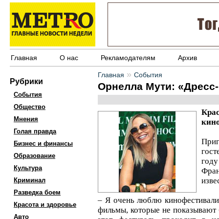
Главная
О нас
Рекламодателям
Архив
»
Главная
События
Рубрики
Орнелла Мути: «Дресс
События
Общество
Кра
Мнения
кино
Голая правда
Приг
Бизнес и финансы
гост
Образование
году
Культура
Фра
изве
Криминал
Разведка боем
– Я очень люблю кинофестивали
Красота и здоровье
фильмы, которые не показывают 
Авто