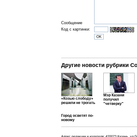
Сообщение
Код с картинки:
Другие новости рубрики С
Мэр Казани
«Козью слободу»
получил
решили не трогать
"четверку"
Город осветят по-
новому
Адрес редакции и издателя: 420073 Казань, ул.Г