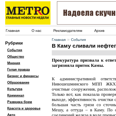
Главная
О нас
Рекламодателям
Архив
»
Главная
События
Рубрики
В Каму сливали нефте
События
Общество
Прокуратура призвала к ответ
Мнения
загрязняла приток Камы.
Голая правда
Бизнес и финансы
К административной ответст
Образование
Нивошешминского МПП ЖКХ. 
очистные сооружения, располо
Культура
Только вот, как показала провер
Криминал
выходе, эффективность очистки с
Разведка боем
большая часть грязи со сточ
Красота и здоровье
Мешу, а оттуда – в Каму. По о
соединений железа в воде превыс
Авто