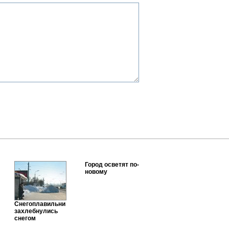
Город осветят по-
новому
Снегоплавильни
захлебнулись
снегом