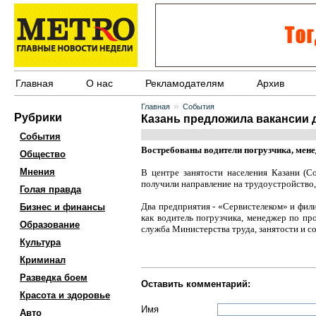
Главная
О нас
Рекламодателям
Архив
»
Главная
События
Рубрики
Казань предложила вакансии 
События
Востребованы водители погрузчика, мен
Общество
Мнения
В центре занятости населения Казани (С
получили направление на трудоустройство,
Голая правда
Два предприятия - «Сервистелеком» и фил
Бизнес и финансы
как водитель погрузчика, менеджер по пр
Образование
служба Министерства труда, занятости и с
Культура
Криминал
Разведка боем
Оставить комментарий:
Красота и здоровье
Имя
Авто