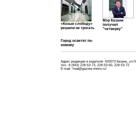
Мэр Казани
«Козью слободу»
получил
решили не трогать
"четверку"
Город осветят по-
новому
Адрес редакции и издателя: 420073 Казань, ул.Г
тел.: 8 (843) 228-53-73, 228-53-60, 228-53-72
E-mail: "mail@gazeta-metro.ru"