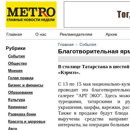
Главная
О нас
Рекламодателям
Архив
»
Главная
События
Рубрики
Благотворительная ярм
События
Общество
В столице Татарстана в шестой
Мнения
«Кэрмэз».
Голая правда
С 13 по 15 мая национально-кул
Бизнес и финансы
проводит это благотворительн
Образование
галерее "АРТ ЭКО". Здесь можн
Культура
турецкими, татарскими и ру
украшения, шарфы, варежки, рас
Криминал
Также в продаже будут блюда 
Разведка боем
выручены средства направят
Красота и здоровье
интернаты, на операции больным 
Авто