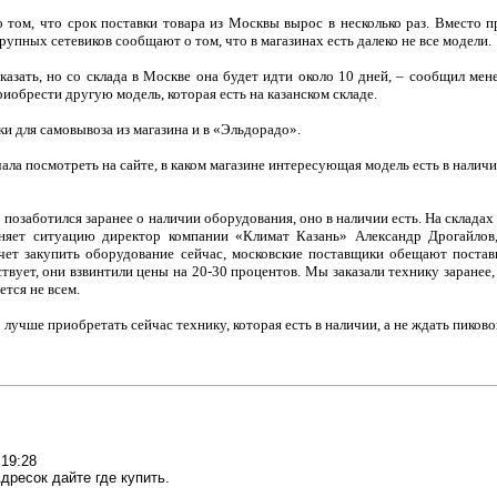
том, что срок поставки товара из Москвы вырос в несколько раз. Вместо 
упных сетевиков сообщают о том, что в магазинах есть далеко не все модели.
зать, но со склада в Москве она будет идти около 10 дней, – сообщил мен
риобрести другую модель, которая есть на казанском складе.
и для самовывоза из магазина и в «Эльдорадо».
ла посмотреть на сайте, в каком магазине интересующая модель есть в наличии
то позаботился заранее о наличии оборудования, оно в наличии есть. На складах
сняет ситуацию директор компании «Климат Казань» Александр Дрогайлов
очет закупить оборудование сейчас, московские поставщики обещают поста
ует, они взвинтили цены на 20-30 процентов. Мы заказали технику заранее, и
тся не всем.
о лучше приобретать сейчас технику, которая есть в наличии, а не ждать пиков
19:28
Адресок дайте где купить.