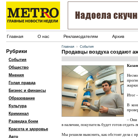
Главная
О нас
Рекламодателям
Архив
»
Главная
События
Рубрики
Продавцы воздуха создают а
События
Казан
Общество
Мнения
Несмо
прогн
Голая правда
жарки
Бизнес и финансы
Итог 
Образование
В кон
Культура
прове
Криминал
– Они
Разведка боем
в наличии, покупатель будет готов отдать 
Красота и здоровье
Мы решили выяснить, как обстоят дела с п
Авто