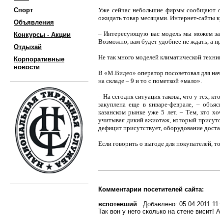
Спорт
Уже сейчас небольшие фирмы сообщают о 
ожидать товар месяцами. Интернет-сайты кр
Объявления
– Интересующую вас модель мы можем зака
Конкурсы - Акции
Возможно, вам будет удобнее не ждать, а п
Отдыхай
Не так много моделей климатической техник
Корпоративные
новости
В «М.Видео» оператор посоветовал для нача
на складе – 9 и то с пометкой «мало».
– На сегодня ситуация такова, что у тех, к
закуплена еще в январе-феврале, – объя
казанском рынке уже 5 лет. – Тем, кто х
учитывая дикий ажиотаж, который присутств
дефицит присутствует, оборудование достае
Если говорить о выгоде для покупателей, т
Комментарии посетителей сайта:
вспотевший
Добавлено: 05.04.2011 11:
Так вон у него сколько на стене висит! 