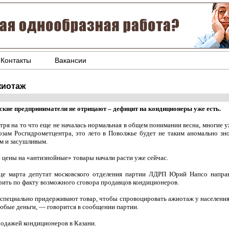
Контакты
Вакансии
жиотаж
ские предприниматели не отрицают – дефицит на кондиционеры уже есть.
тря на то что еще не началась нормальная в общем понимании весна, многие у
озам Росгидрометцентра, это лето в Поволжье будет не таким аномально зн
м и засушливым.
– цены на «антизнойные» товары начали расти уже сейчас.
це марта депутат московского отделения партии ЛДРП Юрий Напсо напра
рить по факту возможного сговора продавцов кондиционеров.
 специально придерживают товар, чтобы спровоцировать ажиотаж у населения
любые деньги, — говорится в сообщении партии.
родажей кондиционеров в Казани.