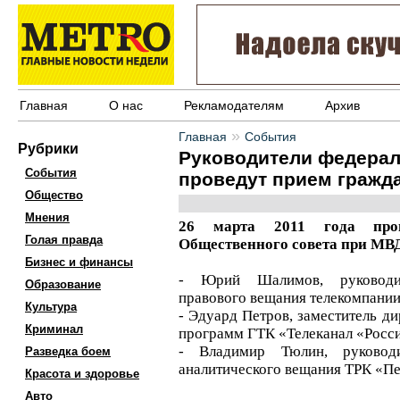
Главная
О нас
Рекламодателям
Архив
»
Главная
События
Рубрики
Руководители федерал
События
проведут прием гражда
Общество
Мнения
26 марта 2011 года про
Голая правда
Общественного совета при МВД
Бизнес и финансы
- Юрий Шалимов, руководи
Образование
правового вещания телекомпани
Культура
- Эдуард Петров, заместитель 
Криминал
программ ГТК «Телеканал «Росс
- Владимир Тюлин, руковод
Разведка боем
аналитического вещания ТРК «Пе
Красота и здоровье
Авто