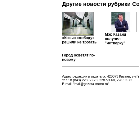
Другие новости рубрики С
Мэр Казани
«Козью слободу»
получил
решили не трогать
"четверку"
Город осветят по-
новому
Адрес редакции и издателя: 420073 Казань, ул.Г
тел.: 8 (843) 228-53-73, 228-53-60, 228-53-72
E-mail: "mail@gazeta-metro.ru"