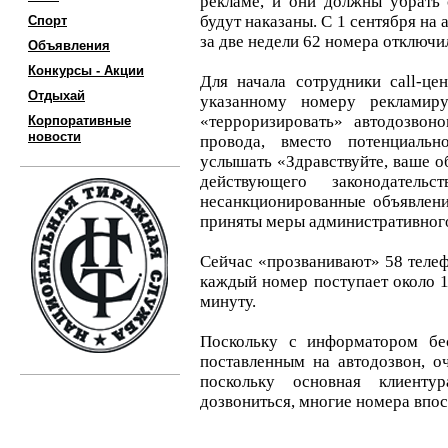
рекламе, и они должны убрать 
будут наказаны. С 1 сентября на 
Спорт
за две недели 62 номера отключи
Объявления
Конкурсы - Акции
Для начала сотрудники call-це
Отдыхай
указанному номеру рекламир
«терроризировать» автодозвон
Корпоративные
новости
провода, вместо потенциаль
услышать «Здравствуйте, ваше 
действующего законодател
несанкционированные объявлени
приняты меры административного
Сейчас «прозванивают» 58 телеф
каждый номер поступает около 13
минуту.
Поскольку с информатором бес
поставленным на автодозвон, о
поскольку основная клиенту
дозвониться, многие номера впо