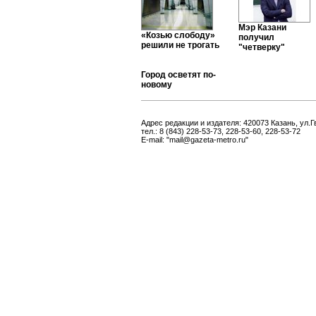
Мэр Казани
«Козью слободу»
получил
решили не трогать
"четверку"
Город осветят по-
новому
Адрес редакции и издателя: 420073 Казань, ул.Г
тел.: 8 (843) 228-53-73, 228-53-60, 228-53-72
E-mail: "mail@gazeta-metro.ru"