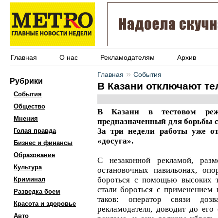
Главная
О нас
Рекламодателям
Архив
»
Главная
События
Рубрики
В Казани отключают т
События
Общество
В Казани в тестовом режи
Мнения
предназначенный для борьбы 
За три недели работы уже о
Голая правда
«досуга».
Бизнес и финансы
Образование
С незаконной рекламой, разм
Культура
остановочных павильонах, опо
бороться с помощью высоких т
Криминал
стали бороться с применением 
Разведка боем
таков: оператор связи дозв
Красота и здоровье
рекламодателя, доводит до его
Авто