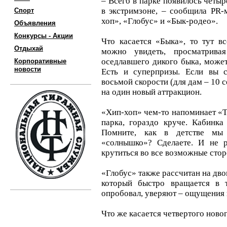
– Всего в парке появилось четыр
в экстримзоне, – сообщила PR-
Спорт
хоп», «Глобус» и «Бык-родео».
Объявления
Конкурсы - Акции
Что касается «Быка», то тут вс
Отдыхай
можно увидеть, просматривая
оседлавшего дикого быка, может
Корпоративные
новости
Есть и суперпризы. Если вы 
восьмой скорости (для дам – 10 с
на один новый аттракцион.
«Хип-хоп» чем-то напоминает «Та
парка, гораздо круче. Кабинка
Помните, как в детстве мы 
«солнышко»? Сделаете. И не р
крутиться во все возможные стор
«Глобус» также рассчитан на двои
который быстро вращается в т
опробовал, уверяют – ощущения
Что же касается четвертого новог