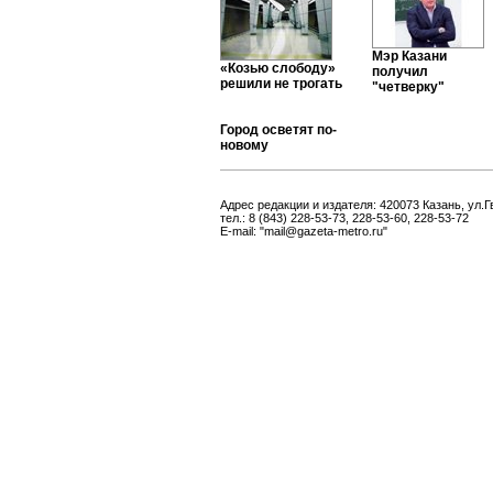
Мэр Казани
«Козью слободу»
получил
решили не трогать
"четверку"
Город осветят по-
новому
Адрес редакции и издателя: 420073 Казань, ул.Г
тел.: 8 (843) 228-53-73, 228-53-60, 228-53-72
E-mail: "mail@gazeta-metro.ru"