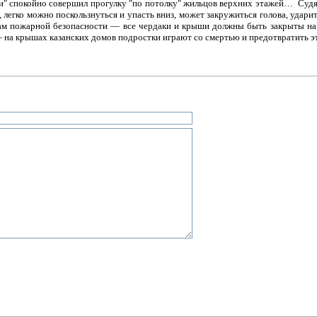
и" спокойно совершил прогулку "по потолку" жильцов верхних этажей… Суд
 легко можно поскользнуться и упасть вниз, может закружиться голова, ударить
лам пожарной безопасности — все чердаки и крыши должны быть закрыты на 
 на крышах казанских домов подростки играют со смертью и предотвратить эт