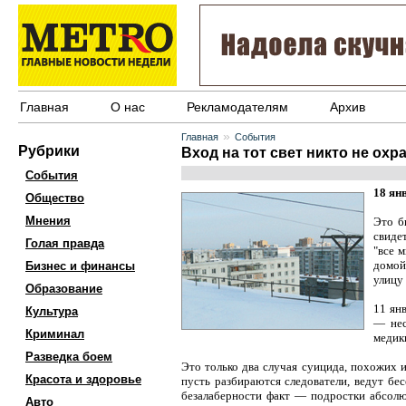
Главная
О нас
Рекламодателям
Архив
»
Главная
События
Рубрики
Вход на тот свет никто не охр
События
18 ян
Общество
Мнения
Это б
свиде
Голая правда
"все 
домой
Бизнес и финансы
улицу
Образование
11 ян
Культура
— нес
Криминал
меди
Разведка боем
Это только два случая суицида, похожих и
Красота и здоровье
пусть разбираются следователи, ведут б
безалаберности факт — подростки абсол
Авто