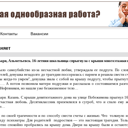
Контакты
Вакансии
аняет
варя, Альметьевск. 16-летняя школьница спрыгнула с крыши многоэтажки и
ыло самоубийство из-за несчастной любви, утверждала ее подруга. По слов
телей, девушка незадолго до трагедии поссорилась с парнем и решила свести с
мы когда-то умрем", девушка звала с собой на крышу подругу, чтобы прыгнут
…. А потом позвонила матери подружки и рассказала о состоявшемся разго
 Нефтяников, но нашли уже безжизненное тело…
варя. Казань. С крыши девятиэтажного дома на улице Побежимова прыгнул 16
частная любовь. Десятиклассник приземлился в сугроб, что и спало ему 
ки…
 по своей трагичности и по способу свести счеты с жизнью. Что толкнуло и
еседу психиатры. Для родителей подростков — это настоящая трагедия. Тол
ютно спокойно пробрались на крышу дома. Двери на крышу были и остают