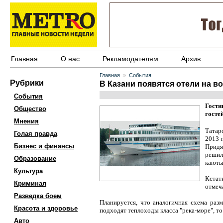
Главная
О нас
Рекламодателям
Архив
»
Главная
События
Рубрики
В Казани появятся отели на в
События
Гости
Общество
госте
Мнения
Татар
Голая правда
2013 
Бизнес и финансы
Придя
решил
Образование
каюты
Культура
Кстат
Криминал
отмеча
Разведка боем
Планируется, что аналогичная схема раз
Красота и здоровье
подходят теплоходы класса "река-море", то
Авто