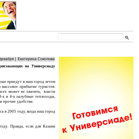
декабря | Екатерина Соколова
приезжающих на Универсиаду
орые приедут в наш город летом
 массовое прибытие туристов.
всех может не хватить, власти
3-х и 4-х палубные теплоходы,
и прочие удобства.
ь в 2005 году, когда наш город
оду. Правда, если для Казани