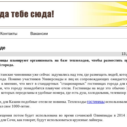
Контакты
Вакансии
оде
13 
ницы планируют организовать на базе теплоходов, чтобы разместить 
й города.
станские чиновники уже сейчас задумались над тем, где размещать людей, кот
года. Помимо участников Универсиады и лиц их сопровождающих ожидается
 к мнению, что мест в стандартных "стационарных" гостиницах города для 
и, что городу понадобятся плавучие отели. Гостиницы на воде это обычно 
 которых переделаны в удобные номера, где есть душ, холодильник, телевизор 
и, для Казани подобные отели не новинка. Теплоходы-
гостиницы
использовалис
л свое 1000-летие.
мещения потом будет использована во время сочинской Олимпиады в 2014 г
 для Сочи, как говорят, будут использоваться круизные лайнеры.