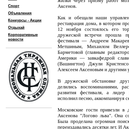
жилки через призму работ мол
Аксенов.
Спорт
Объявления
Как и обещали наши управлен
Конкурсы - Акции
реставрация дома, в котором пр
Отдыхай
12 ноября состоялось его то
дружеской встречи прошла пр
Корпоративные
новости
фестиваля — Андреем Макаре
Метшиным, Михаилом Веллер
Барметовой (главным редакторо
Америки — завкафедрой слави
(Вашингтон) Джули Кристенс
Алексеем Аксеновым и другими 
В дружеской обстановке дру
делились воспоминаниями, ра
развития фестиваля, а лиде
исполнил песню, аккомпанируя се
Московские гости привезли в
Аксенова "Логово льва". Она с
Была проделана огромная поиск
переиздавались десятки лет. И А