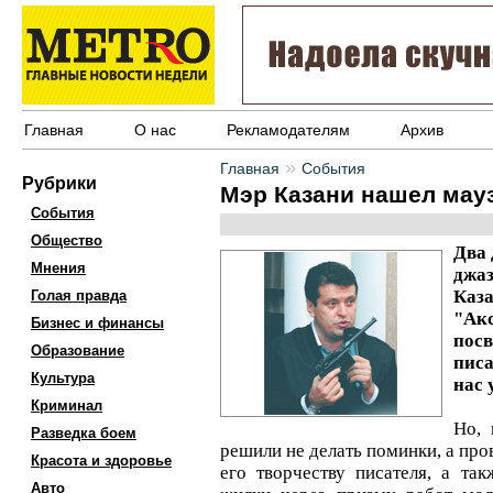
Главная
О нас
Рекламодателям
Архив
»
Главная
События
Рубрики
Мэр Казани нашел мау
События
Общество
Два 
Мнения
джа
Каз
Голая правда
"Ак
Бизнес и финансы
пос
Образование
писа
Культура
нас 
Криминал
Но, 
Разведка боем
решили не делать поминки, а про
Красота и здоровье
его творчеству писателя, а та
Авто