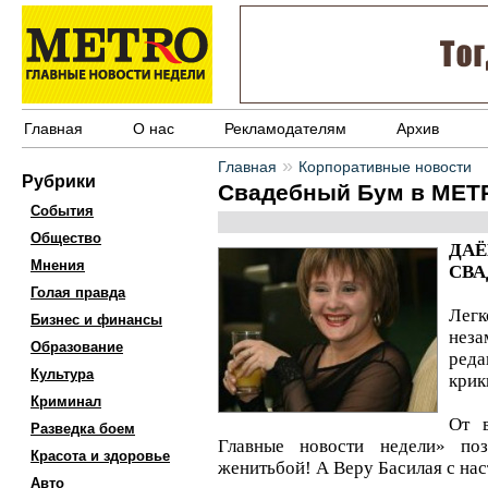
Главная
О нас
Рекламодателям
Архив
»
Главная
Корпоративные новости
Рубрики
Свадебный Бум в MET
События
Общество
ДА
Мнения
СВА
Голая правда
Легк
Бизнес и финансы
нез
Образование
реда
Культура
крик
Криминал
От в
Разведка боем
Главные новости недели» по
Красота и здоровье
женитьбой! А Веру Басилая с н
Авто