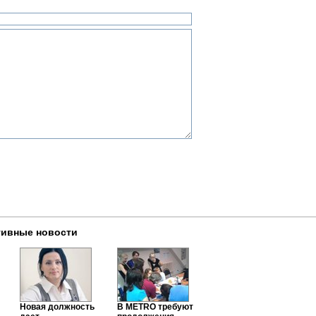
тивные новости
Новая должность
В METRO требуют