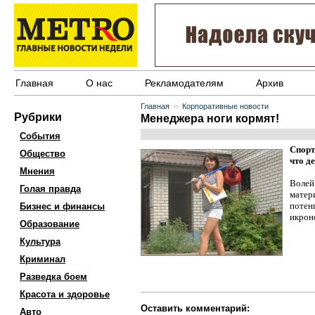
Главная
О нас
Рекламодателям
Архив
»
Главная
Корпоративные новости
Рубрики
Менеджера ноги кормят!
События
Спорт
Общество
что д
Мнения
Волей
Голая правда
матер
потен
Бизнес и финансы
икрон
Образование
Культура
Криминал
Разведка боем
Красота и здоровье
Оставить комментарий:
Авто