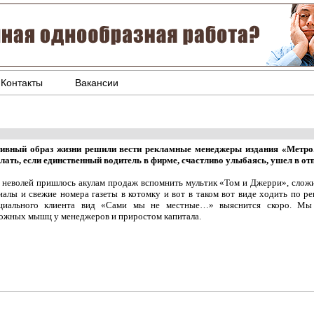
Контакты
Вакансии
ивный образ жизни решили вести рекламные менеджеры издания «Метро.
елать, если единственный водитель в фирме, счастливо улыбаясь, ушел в от
 неволей пришлось акулам продаж вспомнить мультик «Том и Джерри», сложи
иалы и свежие номера газеты в котомку и вот в таком вот виде ходить по ре
циального клиента вид «Сами мы не местные…» выяснится скоро. Мы 
ожных мышц у менеджеров и приростом капитала.