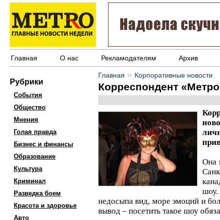
Главная
О нас
Рекламодателям
Архив
»
Главная
Корпоративные новости
Рубрики
Корреспондент «Метро
События
Общество
Кор
Мнения
нов
личн
Голая правда
прив
Бизнес и финансы
Образование
Она 
Культура
Санк
кана
Криминал
шоу
Разведка боем
недосыпа вид, море эмоций и бол
Красота и здоровье
вывод – посетить такое шоу обяз
Авто