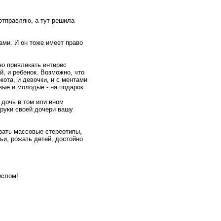
отправляю, а тут решила
ами. И он тоже имеет право
но привлекать интерес
й, и ребенок. Возможно, что
кота, и девочки, и с ментами
ивые и молодые - на подарок
 дочь в том или ином
 руки своей дочери вашу
авать массовые стереотипы,
ьи, рожать детей, достойно
еслом!