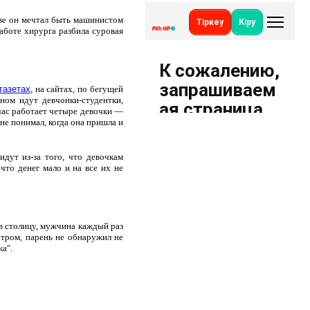
тве он мечтал быть машинистом
аботе хирурга разбила суровая
газетах
, на сайтах, по бегущей
ом идут девчонки-студентки,
йчас работает четыре девочки —
 не понимал, когда она пришла и
дут из-за того, что девочкам
 что денег мало и на все их не
 в столицу, мужчина каждый раз
утром, парень не обнаружил не
жа".