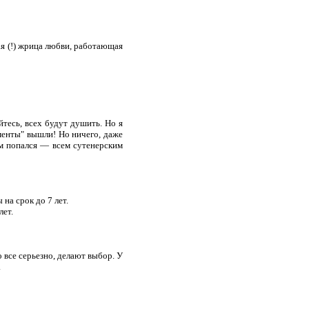
ая (!) жрица любви, работающая
тесь, всех будут душить. Но я
менты" вышли! Но ничего, даже
им попался — всем сутенерским
на срок до 7 лет.
лет.
о все серьезно, делают выбор. У
.