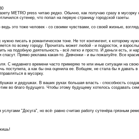
30
Газету METRO press читаю редко. Обычно, как получаю сразу в мусорку 
отличился сутенер, что попал на первую страницу городской газеты.
 ведь это тоже человек - со своими чувствами, со своей жизнью, взгляд
х нужно писать в романтическом тоне. Не тот контингент, к которому нуж
яется по всему городу. Прочитать может любой - и подросток, и взрослы
ть на подобную деятельность - всё легко и просто. И деньги есть, и нар
и спасут. Прямо реклама какая-то. Девчонки - и вы пожалуйте. Все крас
еля. С недавнего времени часто примеряю те или иные ситуации на свою
чь поступила, а как бы она оценила ее. Вобщем, не стала бы я давать в
отправляться в мусорку.
бабушках и дедушках. В ваших руках большая власть - способность созд
этим во благо будущего. Чтобы этому будущему хотелось создавать сем
я услугами "Досуга", но всё- равно считаю работу сутенёра грязным рем
жишь!