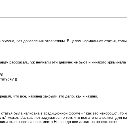
 обмана, без добавления отсебятины. В целом нормальная статья, тольк
равду рассказал.. уж неужели эти девочек не бьют и никакого криминала 
20
титься? ))
решил, что всё, наконец закрыли это дело, как и казино.
 статья была написана в традиционной форме - " как это нехорошо", то 
нуть" может. Заставляет задуматься о том, что все это становится для 
ники ставят все на свои места.Не всегда все лежит на поверхности.