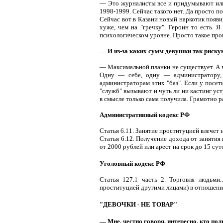
— Это журналисты все и придумывают или д
1998-1999. Сейчас такого нет. Да просто по
Сейчас вот в Казани новый наркотик появи
хуже, чем на "гречку". Героин то есть. Я
психологическом уровне. Просто такое про
— И из-за каких сумм девушки так риску
— Максимальной планки не существует. А м
Одну — себе, одну — администратору, 
администраторам этих "баз". Если у посет
"служб" вызывают и чуть ли ни кастинг уст
в смысле только сама получила. Грамотно р
Административный кодекс РФ
Статья 6.11. Занятие проституцией влечет 
Статья 6.12. Получение дохода от занятия
от 2000 рублей или арест на срок до 15 сут
Уголовный кодекс РФ
Статья 127.1 часть 2. Торговля людьми.
проституцией другими лицами) в отношении 
"ДЕВОЧКИ - НЕ ТОВАР"
— Мне, честно говоря, интересно, кто по