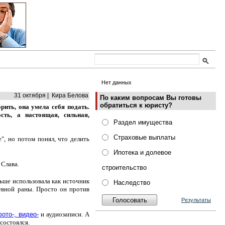
Нет данных
31 октября | Кира Белова
По каким вопросам Вы готовы
обратиться к юристу?
рить, она умела себя подать.
сть, а настоящая, сильная,
Раздел имущества
Страховые выплаты
е", но потом понял, что делить
Ипотека и долевое
 Слава.
строительство
льше использовала как источник
Наследство
евной раны. Просто он против
Результаты
ото-, видео-
и аудиозаписи. А
 состоялся.