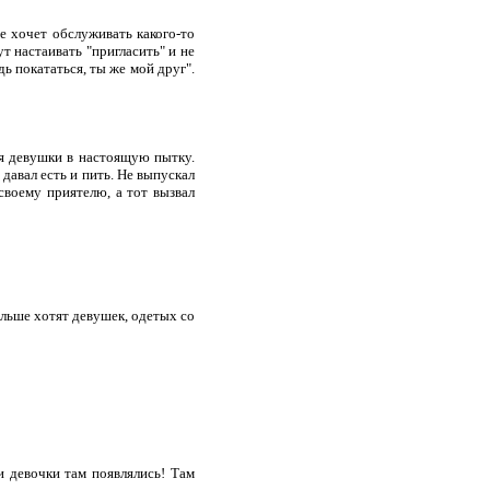
е хочет обслуживать какого-то
т настаивать "пригласить" и не
дь покататься, ты же мой друг".
ля девушки в настоящую пытку.
давал есть и пить. Не выпускал
своему приятелю, а тот вызвал
льше хотят девушек, одетых со
и девочки там появлялись! Там