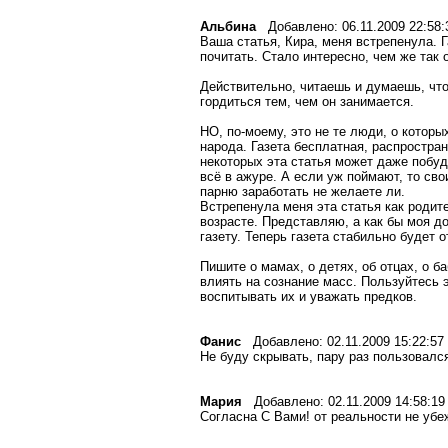
Альбина
Добавлено: 06.11.2009 22:58:
Ваша статья, Кира, меня встрепенула. 
почитать. Стало интересно, чем же так 
Действительно, читаешь и думаешь, что
гордиться тем, чем он занимается.
НО, по-моему, это не те люди, о которы
народа. Газета бесплатная, распростран
некоторых эта статья может даже побуди
всё в ажуре. А если уж поймают, то сво
парню заработать не желаете ли.
Встрепенула меня эта статья как родит
возрасте. Представляю, а как бы моя до
газету. Теперь газета стабильно будет 
Пишите о мамах, о детях, об отцах, о 
влиять на сознание масс. Пользуйтесь 
воспитывать их и уважать предков.
Фанис
Добавлено: 02.11.2009 15:22:57
Не буду скрывать, пару раз пользовалс
Мария
Добавлено: 02.11.2009 14:58:19
Согласна С Вами! от реальности не убе