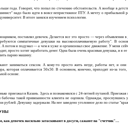
льше года. Говорит, что попал по стечению обстоятельств. А вообще в детс
шинист" надо было идти в вовсе непристижное ПТУ. А мечту о прибыльной р
едуниверситет. В итоге занялся изучением психологии.
?
мощником, поставлял девочек. Делается все это просто — через объявления в
ребуются симпатичные девушки на высокооплачиваемую работу". В основн
. А потом я подумал — а чем я хуже и организовал свое движение. У меня се
одит, просто хотят заработать денег. Одна была очень красивая девушка, и я ее
упить парню машину.
ают заниматься сексом. А кому-то просто жить негде, работы нет, и они и
ра, которая оплачивается 50х50. В основном, конечно, приходят из-за того,
ьной основе.
нько приезжал в Казань. Здесь и познакомился с 24-летней путаной. Приезжая
я бабочка такой привязанности клиента не оценила. Однажды, проснувшись 
чи рублей. Девушку задержали. На нее заведено уголовное дело по статье "кра
АУНЫ
м, как девочек насильно затаскивают в досуги, сажают на "счетчик"…