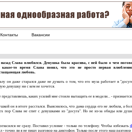
Контакты
Вакансии
 назад Слава влюбился. Девушка была красива, с ней было о чем погово
 какое-то время Слава понял, что это не просто первая влюбленно
глащающая любовь.
алу он даже старался даже не думать о том, что его муза работает в "досуг
ую девушку ни с кем не хочется.
е представляешь, каких усилий мне стоило вытащить ее в модели... - признается
ушкой он в итоге расстался. Выяснилось, что дама сердца его не любила, а бо
ех пор Слава не спит с девушками из "досуга". Но не из-за обиды или душ
огласился не сразу. Поставил условие - только по телефону. Чтобы избежать
ф
л - точно ли я не пишу разговор на диктофон. Только после этого наш разговор