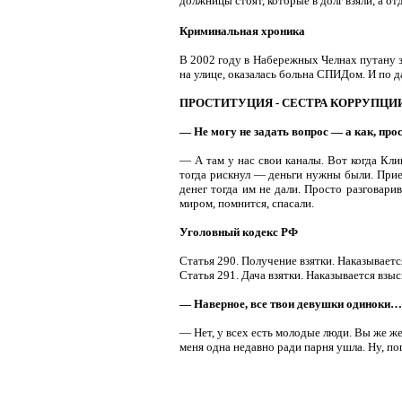
должницы стоят, которые в долг взяли, а о
Криминальная хроника
В 2002 году в Набережных Челнах путану з
на улице, оказалась больна СПИДом. И по 
ПРОСТИТУЦИЯ - СЕСТРА КОРРУПЦИ
— Не могу не задать вопрос — а как, про
— А там у нас свои каналы. Вот когда Кл
тогда рискнул — деньги нужны были. Приех
денег тогда им не дали. Просто разговар
миром, помнится, спасали.
Уголовный кодекс РФ
Статья 290. Получение взятки. Наказываетс
Статья 291. Дача взятки. Наказывается взы
— Наверное, все твои девушки одиноки…
— Нет, у всех есть молодые люди. Вы же же
меня одна недавно ради парня ушла. Ну, по