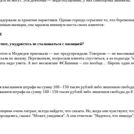
тдать не могут. Эти девчонки — люди опущенные, у них самооценка занижена.
адержали за хранение наркотиков. Однако гораздо серьезнее то, что беременн
данным милиции, она заразила минимум шесть своих клиентов.
И
стите, умудряетесь не сталкиваться с милицией?
интон и Медведев приезжали — нас предупреждали. Говорили — не высовывай
али по вызову. Перезвонили, попросили клиента спуститься, а из подъезда "
ивать надо уметь. А вот московские ФСБшники – это вообще… Парень один 
я взысканием штрафа на сумму 100 - 150 тысяч рублей либо лишением свободы 
сканием штрафа на сумму 1
00 - 150 тысяч рублей
либо лишением свободы до 8 
нщины очень хитрые, всегда найдете, что сказать. Но, когда они чувствуют, чт
прощались, сказал: "Может, увидимся". А она ответила: "Надеюсь, что никогда"