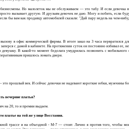
бизнесмены. Но малолеток мы не обслуживаем — это табу. И если девочка н
просто вызывает другую. И друзьям девочек не даю. Могу и побить, если буду
к если бы вам как продавцу автомобилей сказали: "Дай пару недель на чем-нибу
 вызову в офис коммерческой фирмы. В итоге заказ на 3 часа первратился д
заперся с дамой в кабинете. На протяжении суток он постоянно избивал ее, не 
л девушку. В какой-то момент бедолага умудрилась позвонить с мобильного 
перативникам пришлось ломать двери.
 это прошлый век. И сейчас девочки не надевают короткие юбки, мужчины бо
ть вечерние платья?
яч на 20, то и премии выдаем.
м платье на той же улице Восстания.
ной трассе и на объездной - М-7 — стоят. Лично я против того, чтобы мо