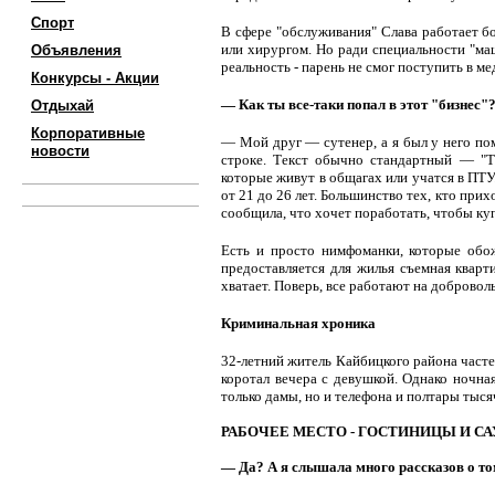
Спорт
В сфере "обслуживания" Слава работает бо
или хирургом. Но ради специальности "ма
Объявления
реальность - парень не смог поступить в м
Конкурсы - Акции
— Как ты все-таки попал в этот "бизнес"
Отдыхай
Корпоративные
— Мой друг — сутенер, а я был у него по
новости
строке. Текст обычно стандартный — "Т
которые живут в общагах или учатся в ПТУ
от 21 до 26 лет. Большинство тех, кто прих
сообщила, что хочет поработать, чтобы к
Есть и просто нимфоманки, которые обож
предоставляется для жилья съемная кварти
хватает. Поверь, все работают на добровол
Криминальная хроника
32-летний житель Кайбицкого района часте
коротал вечера с девушкой. Однако ночна
только дамы, но и телефона и полтары тыся
РАБОЧЕЕ МЕСТО - ГОСТИНИЦЫ И С
— Да? А я слышала много рассказов о то