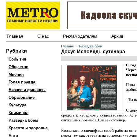
Главная
О нас
Рекламодателям
Архив
»
Главная
Разведка боем
Рубрики
Досуг. Исповедь сутенера
События
С год
Общество
Через
Мнения
всепо
Голая правда
Понач
любим
Бизнес и финансы
Образование
- Ты н
Культура
С дев
Криминал
средств к небедному существованию. С т
служебных романов. Слава - сутенер.
Разведка боем
Красота и здоровье
Рассказать о специфики своей работы он с
перед тем как отвечать на вопросы - уточни
Авто