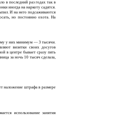
ло в последний раз годах так в
онки иногда на наркоту садятся.
выпил. И на него подсаживаются
росать, но постоянно охота. На
ому у них минимум — 3 тысячи.
вляют визитки своих досугов
ой в центре бывает сразу пять
ница за ночь 10 тысяч сделала,
чет наложение штрафа в размере
мается использование занятия