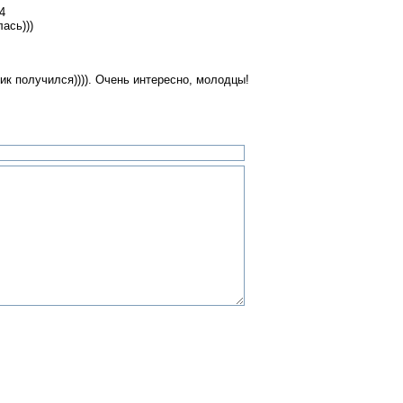
4
ась)))
ик получился)))). Очень интересно, молодцы!