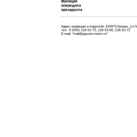
Милиция
опередила
президента
Адрес редакции и издателя: 420073 Казань, ул.Г
тел.: 8 (843) 228-53-73, 228-53-60, 228-53-72
E-mail: "mail@gazeta-metro.ru"