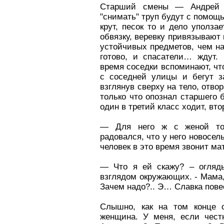
Старший смены — Андрей 
"снимать" труп будут с помощ
крут, песок то и дело уползае
обвязку, веревку привязывают 
устойчивых предметов, чем наш
готово, и спасатели… ждут. 
время соседки вспоминают, чт
с соседней улицы и бегут з
взглянув сверху на тело, отво
только что опознал старшего б
один в третий класс ходит, вт
— Для него ж с женой тол
радовался, что у него новосе
человек в это время звонит ма
— Что я ей скажу? – огляды
взглядом окружающих. - Мама
Зачем надо?.. Э… Славка пове
Слышно, как на том конце 
женщина. У меня, если честн