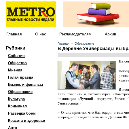
Главная
О нас
Рекламодателям
Архив
»
Главная
Образование
Рубрики
В Деревне Универсиады выбр
События
На се
Общество
Мнения
Побед
разны
Голая правда
культ
Бизнес и финансы
В ито
Образование
Если говорить о фотоконкурсе «Навстр
номинации «Лучший портрет», Регина Ф
Культура
Универсиады».
Криминал
– Очень приятно, что благодаря, в том ч
Разведка боем
вперед, – приводит слова мэра Деревни Ф
Красота и здоровье
Авто