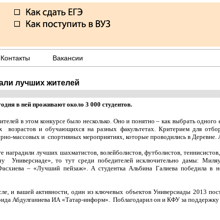
Контакты
Вакансии
али лучших жителей
годня в ней проживают около 3 000 студентов.
ителей в этом конкурсе было несколько. Оно и понятно – как выбрать одного
х возрастов и обучающихся на разных факультетах. Критерием для отбор
урно-массовых и спортивных мероприятиях, которые проводились в Деревне. А
ге наградили лучших шахматистов, волейболистов, футболистов, теннисистов,
ечу Универсиаде», то тут среди победителей исключительно дамы: Миля
асхиева – «Лучший пейзаж». А студентка Альбина Галиева победила в 
исле, и вашей активности, один из ключевых объектов Универсиады 2013 пос
арида Абдулганиева ИА «Татар-информ». Поблагодарил он и КФУ за поддержку